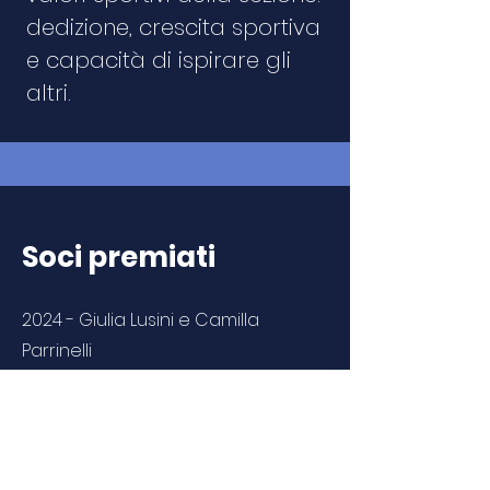
dedizione, crescita sportiva
e capacità di ispirare gli
altri.
Soci premiati
2024 - Giulia Lusini e Camilla
Parrinelli
2025 - Stefano Meciani