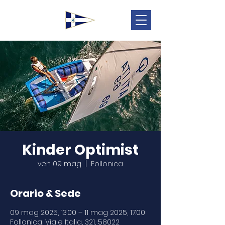
Kinder Optimist
ven 09 mag
  |  
Follonica
Orario & Sede
09 mag 2025, 13:00 – 11 mag 2025, 17:00
Follonica, Viale Italia, 321, 58022