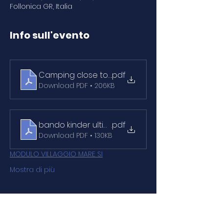
Follonica GR, Italia
Info sull'evento
Camping close to LNI Follonica (1)
.pdf
Download PDF • 206KB
bando kinder ultimo
.pdf
Download PDF • 130KB
MODULO VILLAGGIO MARE SI
Mostra di più