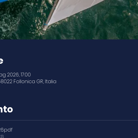
e
ag 2026, 17:00
 58022 Follonica GR, Italia
nto
26
.pdf
KB