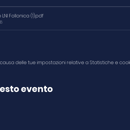
NI Follonica (1)
.pdf
KB
usa delle tue impostazioni relative a Statistiche e cooki
uesto evento