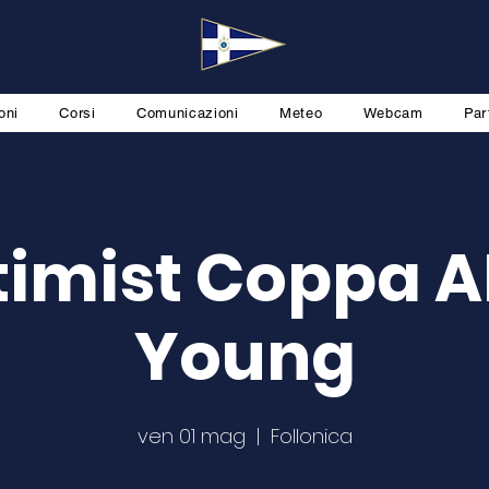
oni
Corsi
Comunicazioni
Meteo
Webcam
Par
imist Coppa 
Young
ven 01 mag
  |  
Follonica