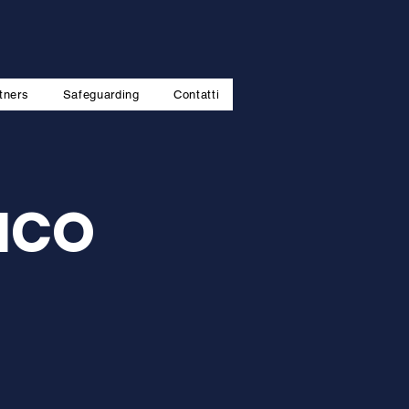
tners
Safeguarding
Contatti
AICO