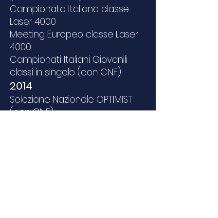
Campionato Italiano classe
Laser 4000
Meeting Europeo classe Laser
4000
Campionati Italiani Giovanili
classi in singolo (con CNF)
2014
Selezione Nazionale OPTIMIST
(con CNF)
Campionato Nazionale S
Monotipo
2015
Selezione nazionale classe 420
Campionati Italiani Giovanili
Classi in Doppio (con CNF e
CNS)
2016