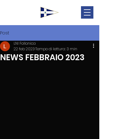
Post
LNI Follonica
22 feb 2023
Tempo di lettura: 3 min
NEWS FEBBRAIO 2023