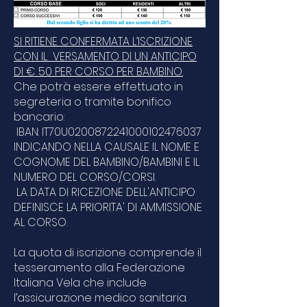
SI RITIENE CONFERMATA L’ISCRIZIONE
CON IL VERSAMENTO DI UN ANTICIPO
DI € 50 PER CORSO PER BAMBINO.
Che potrà essere effettuato in
segreteria o tramite bonifico
bancario:
IBAN: IT70U0200872241000102476037
INDICANDO NELLA CAUSALE IL NOME E
COGNOME DEL BAMBINO/BAMBINI E IL
NUMERO DEL CORSO/CORSI.
LA DATA DI RICEZIONE DELL'ANTICIPO
DEFINISCE LA PRIORITA' DI AMMISSIONE
AL CORSO.
La quota di iscrizione comprende il
tesseramento alla Federazione
Italiana Vela che include
l’assicurazione medico sanitaria.