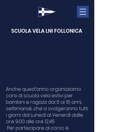
SCUOLA VELA LNI FOLLONICA
Anche quest’anno organizziamo
corsi di scuola vela estivi per
bambini e ragazzi dai 6 ai 16 anni,
settimanali, che si svolgeranno tutti
i giorni dal Lunedì al Venerdì dalle
ore 9,00 alle ore 12,45
Per partecipare al corso è