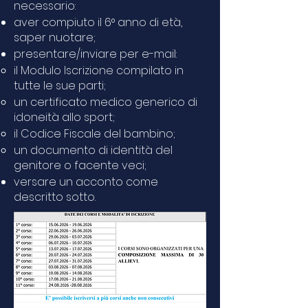
necessario:
aver compiuto il 6° anno di età,
saper nuotare;
presentare/inviare per e-mail:
il Modulo Iscrizione compilato in
tutte le sue parti;
un certificato medico generico di
idoneità allo sport;
il Codice Fiscale del bambino;
un documento di identità del
genitore o facente veci;
versare un acconto come
descritto sotto.