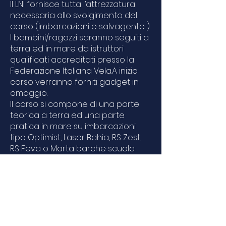
Il LNI fornisce tutta l’attrezzatura
necessaria allo svolgimento del
corso (imbarcazioni e salvagente ).
I bambini/ragazzi saranno seguiti a
terra ed in mare da istruttori
qualificati accreditati presso la
Federazione Italiana Vela.A inizio
corso verranno forniti gadget in
omaggio.
Il corso si compone di una parte
teorica a terra ed una parte
pratica in mare su imbarcazioni
tipo Optimist, Laser Bahia, RS Zest,
RS Feva o Marta barche scuola
singole collettive progettate per
le scuole di vela, di proprietà del
circolo.
I bambini/ragazzi devono essere
muniti di scarpe da ginnastica o
altra calzatura chiusa antiscivolo