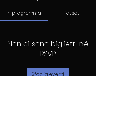
In programma
Passati
Non ci sono biglietti né
RSVP
Sfoglia eventi
Condizioni
Informativa sui
generali
cookie
Informativa sulla
privacy